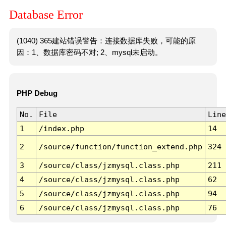
Database Error
(1040) 365建站错误警告：连接数据库失败，可能的原
因：1、数据库密码不对; 2、mysql未启动。
PHP Debug
No.
File
Line
1
/index.php
14
2
/source/function/function_extend.php
324
3
/source/class/jzmysql.class.php
211
4
/source/class/jzmysql.class.php
62
5
/source/class/jzmysql.class.php
94
6
/source/class/jzmysql.class.php
76