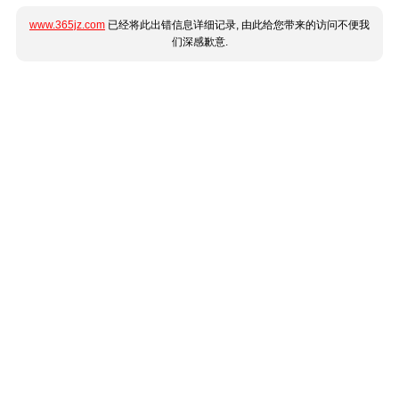
www.365jz.com
已经将此出错信息详细记录, 由此给您带来的访问不便我
们深感歉意.