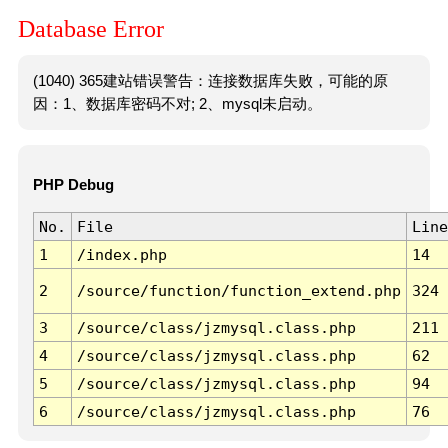
Database Error
(1040) 365建站错误警告：连接数据库失败，可能的原
因：1、数据库密码不对; 2、mysql未启动。
PHP Debug
No.
File
Line
1
/index.php
14
2
/source/function/function_extend.php
324
3
/source/class/jzmysql.class.php
211
4
/source/class/jzmysql.class.php
62
5
/source/class/jzmysql.class.php
94
6
/source/class/jzmysql.class.php
76