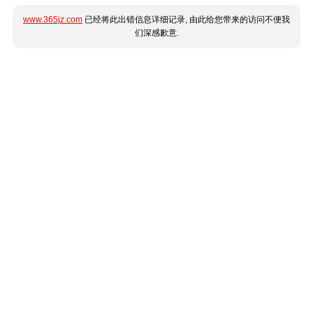
www.365jz.com
已经将此出错信息详细记录, 由此给您带来的访问不便我
们深感歉意.