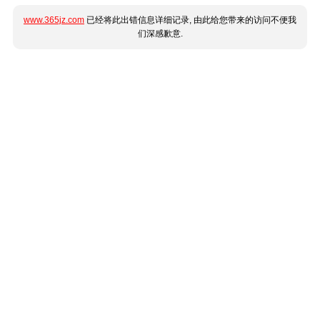
www.365jz.com
已经将此出错信息详细记录, 由此给您带来的访问不便我
们深感歉意.