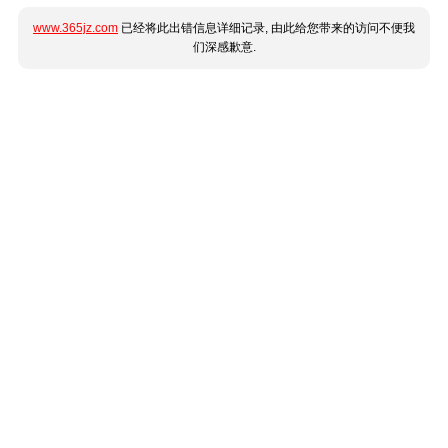
www.365jz.com
已经将此出错信息详细记录, 由此给您带来的访问不便我
们深感歉意.