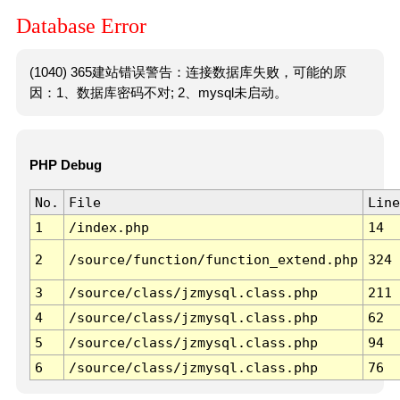
Database Error
(1040) 365建站错误警告：连接数据库失败，可能的原
因：1、数据库密码不对; 2、mysql未启动。
PHP Debug
No.
File
Line
1
/index.php
14
2
/source/function/function_extend.php
324
3
/source/class/jzmysql.class.php
211
4
/source/class/jzmysql.class.php
62
5
/source/class/jzmysql.class.php
94
6
/source/class/jzmysql.class.php
76