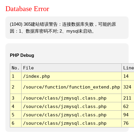
Database Error
(1040) 365建站错误警告：连接数据库失败，可能的原
因：1、数据库密码不对; 2、mysql未启动。
PHP Debug
No.
File
Line
1
/index.php
14
2
/source/function/function_extend.php
324
3
/source/class/jzmysql.class.php
211
4
/source/class/jzmysql.class.php
62
5
/source/class/jzmysql.class.php
94
6
/source/class/jzmysql.class.php
76