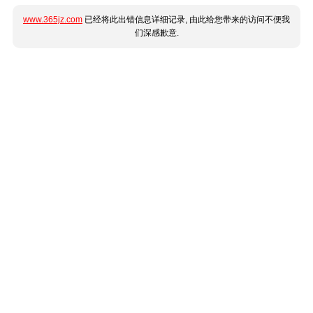
www.365jz.com
已经将此出错信息详细记录, 由此给您带来的访问不便我
们深感歉意.