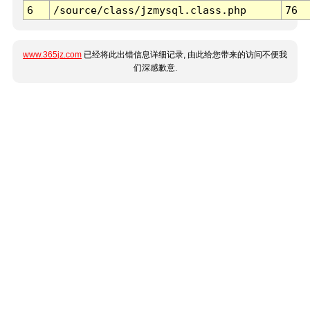
6
/source/class/jzmysql.class.php
76
www.365jz.com
已经将此出错信息详细记录, 由此给您带来的访问不便我
们深感歉意.