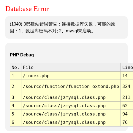
Database Error
(1040) 365建站错误警告：连接数据库失败，可能的原
因：1、数据库密码不对; 2、mysql未启动。
PHP Debug
No.
File
Line
1
/index.php
14
2
/source/function/function_extend.php
324
3
/source/class/jzmysql.class.php
211
4
/source/class/jzmysql.class.php
62
5
/source/class/jzmysql.class.php
94
6
/source/class/jzmysql.class.php
76