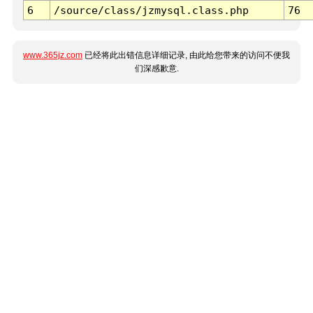
6
/source/class/jzmysql.class.php
76
www.365jz.com
已经将此出错信息详细记录, 由此给您带来的访问不便我
们深感歉意.