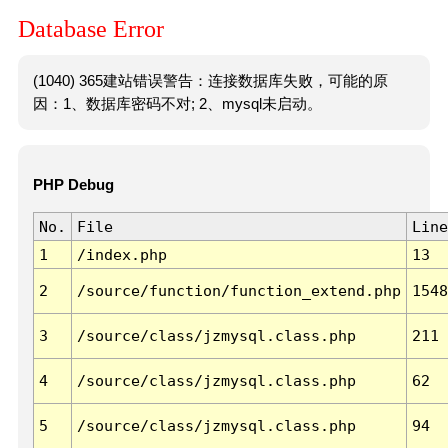
Database Error
(1040) 365建站错误警告：连接数据库失败，可能的原
因：1、数据库密码不对; 2、mysql未启动。
PHP Debug
No.
File
Line
1
/index.php
13
2
/source/function/function_extend.php
1548
3
/source/class/jzmysql.class.php
211
4
/source/class/jzmysql.class.php
62
5
/source/class/jzmysql.class.php
94