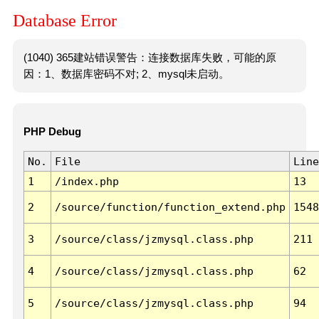
Database Error
(1040) 365建站错误警告：连接数据库失败，可能的原
因：1、数据库密码不对; 2、mysql未启动。
PHP Debug
No.
File
Line
1
/index.php
13
2
/source/function/function_extend.php
1548
3
/source/class/jzmysql.class.php
211
4
/source/class/jzmysql.class.php
62
5
/source/class/jzmysql.class.php
94