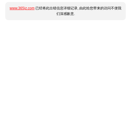
www.365jz.com
已经将此出错信息详细记录, 由此给您带来的访问不便我
们深感歉意.