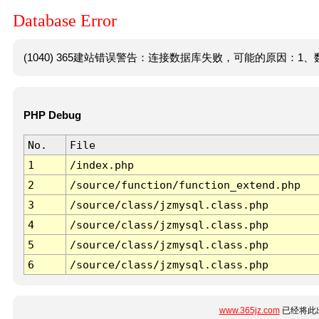
Database Error
(1040) 365建站错误警告：连接数据库失败，可能的原因：1、数
PHP Debug
No.
File
1
/index.php
2
/source/function/function_extend.php
3
/source/class/jzmysql.class.php
4
/source/class/jzmysql.class.php
5
/source/class/jzmysql.class.php
6
/source/class/jzmysql.class.php
www.365jz.com
已经将此