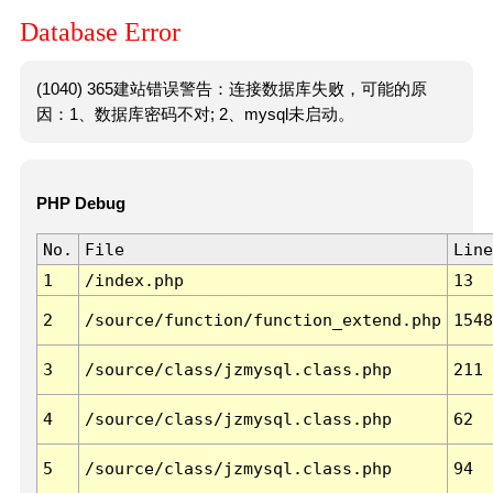
Database Error
(1040) 365建站错误警告：连接数据库失败，可能的原
因：1、数据库密码不对; 2、mysql未启动。
PHP Debug
No.
File
Line
1
/index.php
13
2
/source/function/function_extend.php
1548
3
/source/class/jzmysql.class.php
211
4
/source/class/jzmysql.class.php
62
5
/source/class/jzmysql.class.php
94