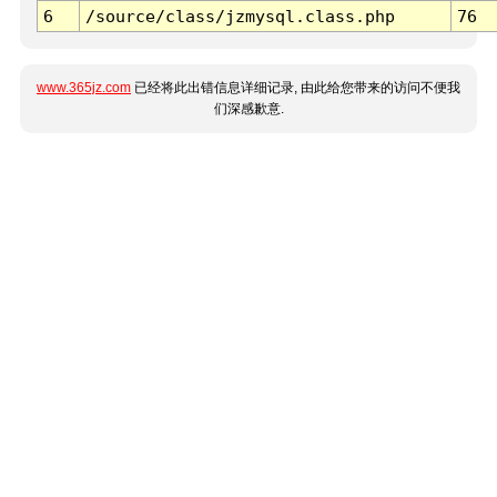
6
/source/class/jzmysql.class.php
76
www.365jz.com
已经将此出错信息详细记录, 由此给您带来的访问不便我
们深感歉意.