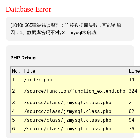
Database Error
(1040) 365建站错误警告：连接数据库失败，可能的原
因：1、数据库密码不对; 2、mysql未启动。
PHP Debug
No.
File
Line
1
/index.php
14
2
/source/function/function_extend.php
324
3
/source/class/jzmysql.class.php
211
4
/source/class/jzmysql.class.php
62
5
/source/class/jzmysql.class.php
94
6
/source/class/jzmysql.class.php
76